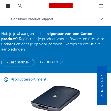
Canon Logo, back to
Consumer Product Support
Brood
Canon
Heb je je al aangemeld als
eigenaar van een Canon-
product
? Registreer je product voor software- en firmware-
updates en geef je op voor persoonlijke tips en exclusieve
aanbiedingen
ANNULEREN
NU REGISTREREN
ONDERZOEK
Productassortiment
