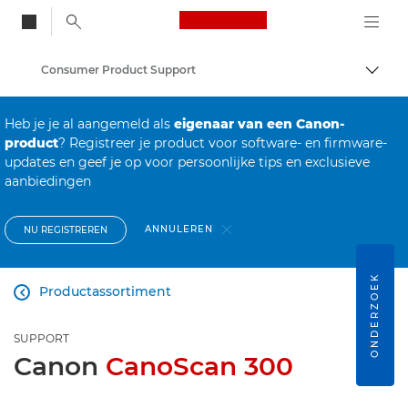
Canon Logo, back to
Consumer Product Support
Brood
Canon
Heb je je al aangemeld als
eigenaar van een Canon-
product
? Registreer je product voor software- en firmware-
updates en geef je op voor persoonlijke tips en exclusieve
aanbiedingen
ANNULEREN
NU REGISTREREN
ONDERZOEK
Productassortiment

SUPPORT
Canon
CanoScan 300