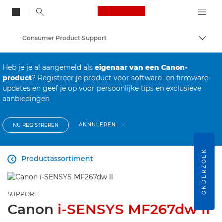
Canon Logo, back to
Consumer Product Support
Brood
Canon
Heb je je al aangemeld als
eigenaar van een Canon-
product
? Registreer je product voor software- en firmware-
updates en geef je op voor persoonlijke tips en exclusieve
aanbiedingen
ANNULEREN
NU REGISTREREN
ONDERZOEK
Productassortiment

SUPPORT
Canon
i-SENSYS MF267dw II