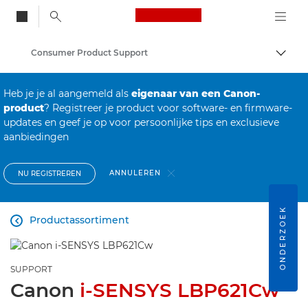
Canon Logo, back to
Consumer Product Support
Brood
Canon
Heb je je al aangemeld als
eigenaar van een Canon-
product
? Registreer je product voor software- en firmware-
updates en geef je op voor persoonlijke tips en exclusieve
aanbiedingen
ANNULEREN
NU REGISTREREN
ONDERZOEK
Productassortiment

SUPPORT
Canon
i-SENSYS LBP621Cw