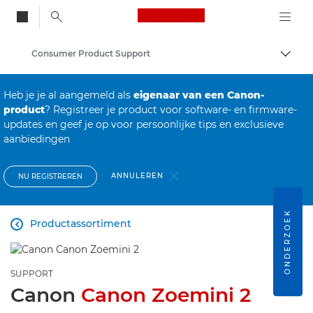
Canon Logo, back to
Consumer Product Support
Brood
Canon
Heb je je al aangemeld als
eigenaar van een Canon-
product
? Registreer je product voor software- en firmware-
updates en geef je op voor persoonlijke tips en exclusieve
aanbiedingen
ANNULEREN
NU REGISTREREN
ONDERZOEK
Productassortiment

SUPPORT
Canon
Canon Zoemini 2