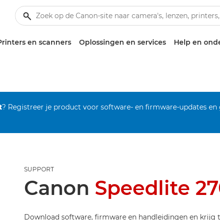
Printers en scanners
Oplossingen en services
Help en ond
t
? Registreer je product voor software- en firmware-updates en
SUPPORT
Canon
Speedlite 27
Download software, firmware en handleidingen en krijg