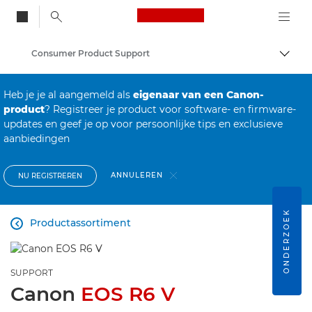
Canon Logo, back to
Consumer Product Support
Brood
Canon
Heb je je al aangemeld als
eigenaar van een Canon-
product
? Registreer je product voor software- en firmware-
updates en geef je op voor persoonlijke tips en exclusieve
aanbiedingen
ANNULEREN
NU REGISTREREN
ONDERZOEK
Productassortiment

SUPPORT
Canon
EOS R6 V