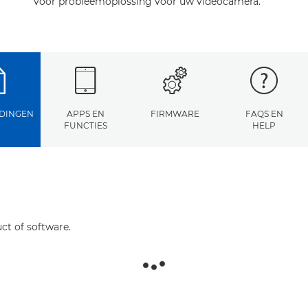
voor probleemoplossing voor uw videocamera.
DINGEN
APPS EN
FIRMWARE
FAQS EN
FUNCTIES
HELP
ct of software.