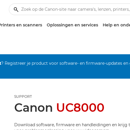
Printers en scanners
Oplossingen en services
Help en ond
t
? Registreer je product voor software- en firmware-updates en
SUPPORT
Canon
UC8000
Download software, firmware en handleidingen en krijg