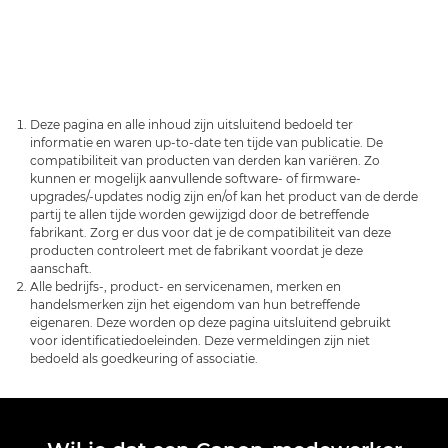
Deze pagina en alle inhoud zijn uitsluitend bedoeld ter
informatie en waren up-to-date ten tijde van publicatie. De
compatibiliteit van producten van derden kan variëren. Zo
kunnen er mogelijk aanvullende software- of firmware-
upgrades/-updates nodig zijn en/of kan het product van de derde
partij te allen tijde worden gewijzigd door de betreffende
fabrikant. Zorg er dus voor dat je de compatibiliteit van deze
producten controleert met de fabrikant voordat je deze
aanschaft.
Alle bedrijfs-, product- en servicenamen, merken en
handelsmerken zijn het eigendom van hun betreffende
eigenaren. Deze worden op deze pagina uitsluitend gebruikt
voor identificatiedoeleinden. Deze vermeldingen zijn niet
bedoeld als goedkeuring of associatie.