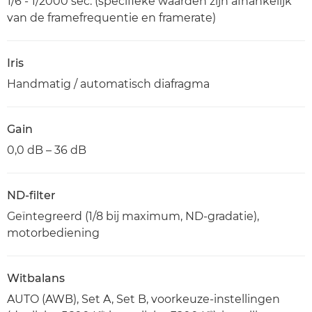
1/6 - 1/2000 sec. (specifieke waarden zijn afhankelijk
van de framefrequentie en framerate)
Iris
Handmatig / automatisch diafragma
Gain
0,0 dB – 36 dB
ND-filter
Geïntegreerd (1/8 bij maximum, ND-gradatie),
motorbediening
Witbalans
AUTO (AWB), Set A, Set B, voorkeuze-instellingen