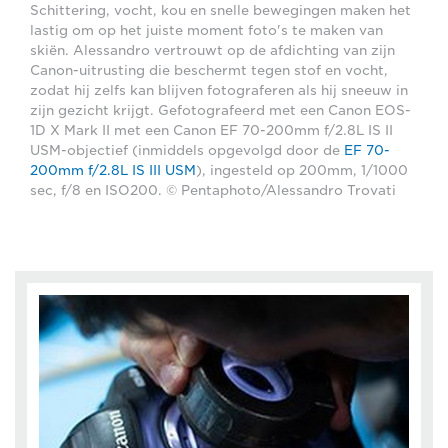
Schittering, vocht, kou en snelle bewegingen maken het
lastig om op het juiste moment foto's te maken van
skiën. Alessandro vertrouwt op de afdichting van zijn
Canon-uitrusting die beschermt tegen stof en vocht,
zodat hij zelfs kan blijven fotograferen als hij sneeuw in
zijn gezicht krijgt. Gefotografeerd met een Canon EOS-
1D X Mark II met een Canon EF 70-200mm f/2.8L IS II
USM-objectief (inmiddels opgevolgd door de
EF 70-
200mm f/2.8L IS III USM
), ingesteld op 200mm, 1/1000
sec, f/8 en ISO200. © Pentaphoto/Alessandro Trovati