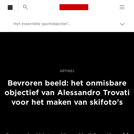
Canon Logo, back t
Het essentiële sportobjectief van Alessandro Trovati
Broo
in-/u
Canon
Professionele fotografie en video
Verhalen
ARTIKEL
Bevroren beeld: het onmisbare
objectief van Alessandro Trovati
voor het maken van skifoto's