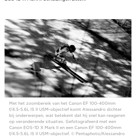
Met het zoombereik van het Canon EF 100-400mm
f/4.5-5.6L IS II USM-objectief komt Alessandro dichter
bij onderwerpen, wat betekent dat hij snel kan reageren
op veranderende situaties. Gefotografeerd met een
Canon EOS-1D X Mark II en een Canon EF 100-400mm
f/4.5-5.6L IS II USM-objectief. © Pentaphoto/Alessandro