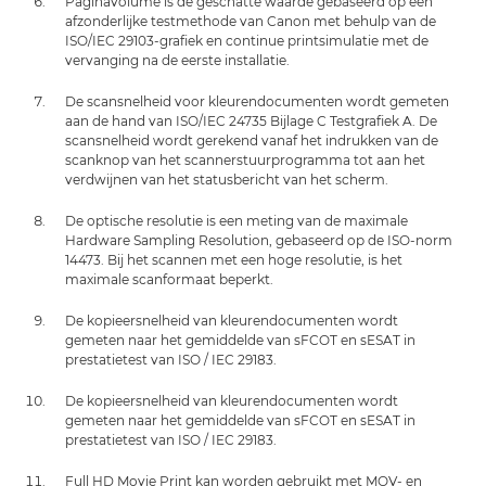
Paginavolume is de geschatte waarde gebaseerd op een
afzonderlijke testmethode van Canon met behulp van de
ISO/IEC 29103-grafiek en continue printsimulatie met de
vervanging na de eerste installatie.
De scansnelheid voor kleurendocumenten wordt gemeten
aan de hand van ISO/IEC 24735 Bijlage C Testgrafiek A. De
scansnelheid wordt gerekend vanaf het indrukken van de
scanknop van het scannerstuurprogramma tot aan het
verdwijnen van het statusbericht van het scherm.
De optische resolutie is een meting van de maximale
Hardware Sampling Resolution, gebaseerd op de ISO-norm
14473. Bij het scannen met een hoge resolutie, is het
maximale scanformaat beperkt.
De kopieersnelheid van kleurendocumenten wordt
gemeten naar het gemiddelde van sFCOT en sESAT in
prestatietest van ISO / IEC 29183.
De kopieersnelheid van kleurendocumenten wordt
gemeten naar het gemiddelde van sFCOT en sESAT in
prestatietest van ISO / IEC 29183.
Full HD Movie Print kan worden gebruikt met MOV- en