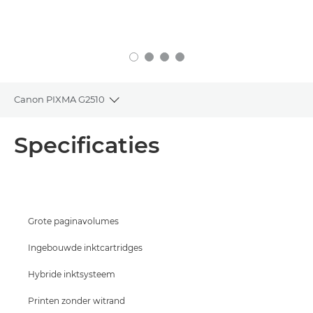
Canon PIXMA G2510
Toggle breadcrumbs
Overzicht
Specificaties
Specificaties
Support
Grote paginavolumes
INKT KOPEN
Ingebouwde inktcartridges
Hybride inktsysteem
Printen zonder witrand