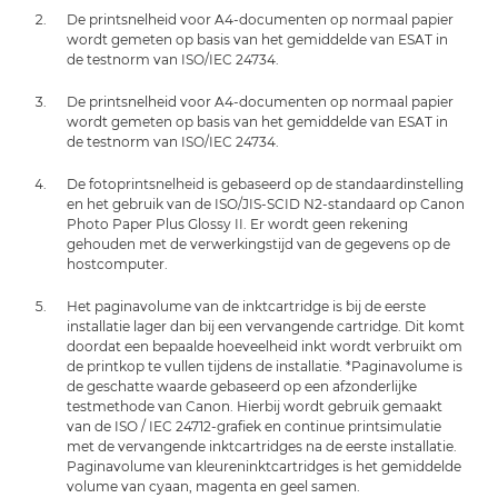
De printsnelheid voor A4-documenten op normaal papier
wordt gemeten op basis van het gemiddelde van ESAT in
de testnorm van ISO/IEC 24734.
De printsnelheid voor A4-documenten op normaal papier
wordt gemeten op basis van het gemiddelde van ESAT in
de testnorm van ISO/IEC 24734.
De fotoprintsnelheid is gebaseerd op de standaardinstelling
en het gebruik van de ISO/JIS-SCID N2-standaard op Canon
Photo Paper Plus Glossy II. Er wordt geen rekening
gehouden met de verwerkingstijd van de gegevens op de
hostcomputer.
Het paginavolume van de inktcartridge is bij de eerste
installatie lager dan bij een vervangende cartridge. Dit komt
doordat een bepaalde hoeveelheid inkt wordt verbruikt om
de printkop te vullen tijdens de installatie. *Paginavolume is
de geschatte waarde gebaseerd op een afzonderlijke
testmethode van Canon. Hierbij wordt gebruik gemaakt
van de ISO / IEC 24712-grafiek en continue printsimulatie
met de vervangende inktcartridges na de eerste installatie.
Paginavolume van kleureninktcartridges is het gemiddelde
volume van cyaan, magenta en geel samen.