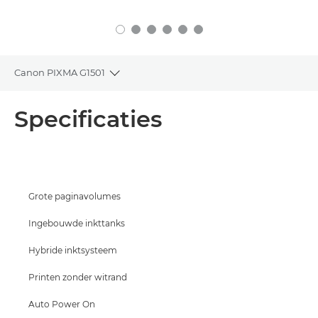
Canon PIXMA G1501
Toggle breadcrumbs
Overzicht
Specificaties
Specificaties
Support
Grote paginavolumes
INKT KOPEN
Ingebouwde inkttanks
Hybride inktsysteem
Printen zonder witrand
Auto Power On