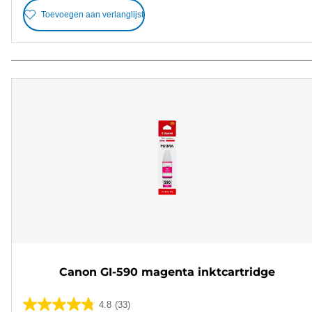
Toevoegen aan verlanglijst
Canon GI-590 magenta inktcartridge
4.8
(33)
4.8