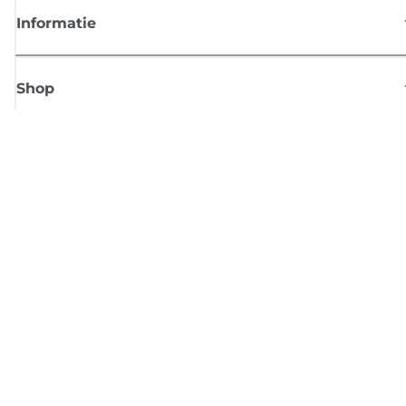
Informatie
Shop
Meld je aan voor Canon-nieuws
Ontvang regelmatig updates per e-mail over nieuwe producten, handig
tips en aanbiedingen
MELD JE NU AAN
Verkoopvoorwaarden
Privacybeleid
Informatie over cookies
Cookie-instellingen