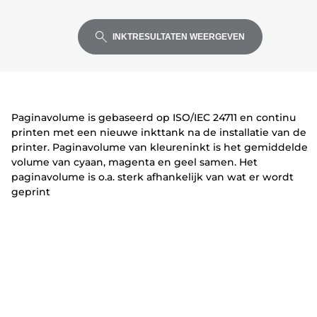
Enter
Enter
Enter
n
r
r
om
om
om
t
i
i
INKTRESULTATEN WEERGEVEN
uit
uit
uit
e
n
n
te
te
te
r
t
t
vouwen
vouwen
vouwen
e
e
r
r
Paginavolume is gebaseerd op ISO/IEC 24711 en continu
printen met een nieuwe inkttank na de installatie van de
printer. Paginavolume van kleureninkt is het gemiddelde
volume van cyaan, magenta en geel samen. Het
paginavolume is o.a. sterk afhankelijk van wat er wordt
geprint