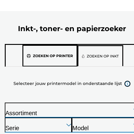
Inkt-, toner- en papierzoeker
Selecteer
ZOEKEN OP PRINTER
ZOEKEN OP INKT
jouw
printermodel
in
Selecteer jouw printermodel in onderstaande lijst
onderstaande
lijst
Assortiment
P
Druk
Druk
Druk
r
Serie
Model
op
op
op
i
P
P