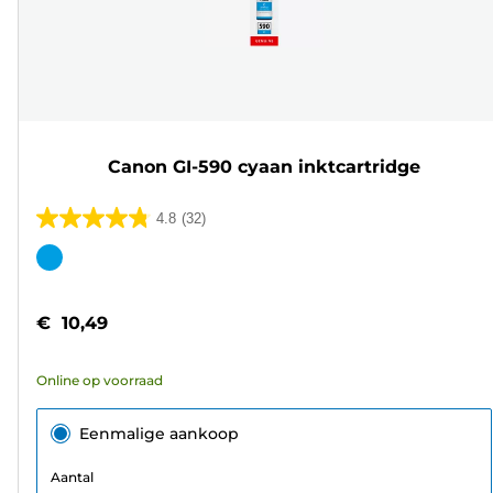
Canon GI-590 cyaan inktcartridge
4.8
(32)
4.8
van
Kleurencartridge
de
5
€ 10,49
sterren.
32
Online op voorraad
beoordelingen
Eenmalige aankoop
Aantal