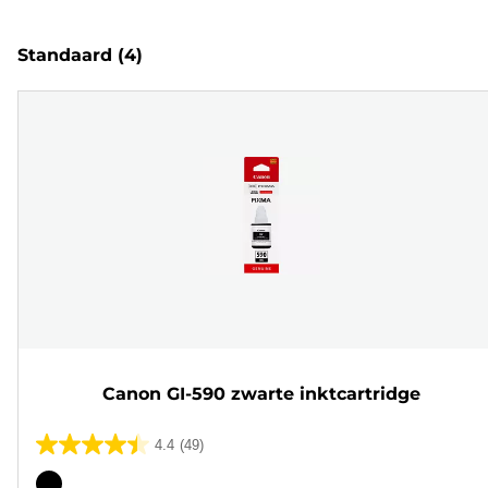
Standaard
(4)
Canon GI-590 zwarte inktcartridge
4.4
(49)
4.4
van
Kleurencartridge