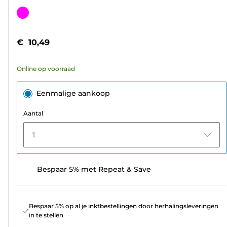
van
Kleurencartridge
de
5
€ 10,49
sterren.
33
Online op voorraad
beoordelingen
Eenmalige aankoop
Aantal
1
Bespaar 5% met Repeat & Save
Bespaar 5% op al je inktbestellingen door herhalingsleveringen
in te stellen