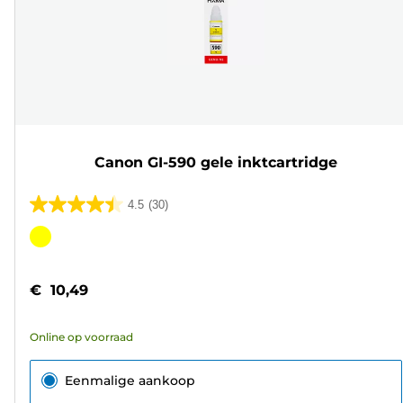
Canon GI-590 gele inktcartridge
4.5
(30)
4.5
van
Kleurencartridge
de
5
€ 10,49
sterren.
30
Online op voorraad
beoordelingen
Eenmalige aankoop