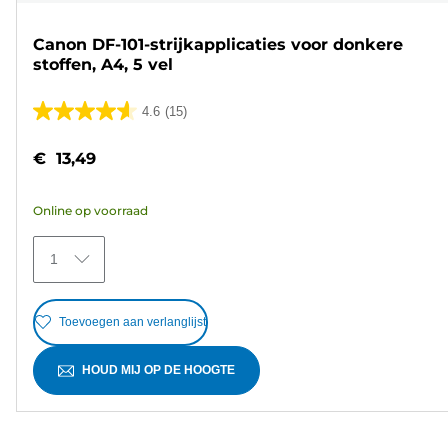
Canon DF-101-strijkapplicaties voor donkere
stoffen, A4, 5 vel
4.6
(15)
4.6
van
€ 13,49
de
5
Online op voorraad
sterren.
15
1
beoordelingen
Toevoegen aan verlanglijst
HOUD MIJ OP DE HOOGTE