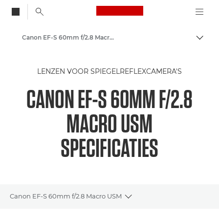
Canon Logo, back to
Canon EF-S 60mm f/2.8 Macro USM - Lenses - Camera & Photo lenses
Brood
Canon
LENZEN VOOR SPIEGELREFLEXCAMERA'S
Canon camera-lenzen
CANON EF-S 60MM F/2.8
MACRO USM
SPECIFICATIES
Canon EF-S 60mm f/2.8 Macro USM
Toggle breadcrumbs