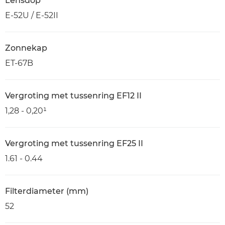
Lensdop
E-52U / E-52II
Zonnekap
ET-67B
Vergroting met tussenring EF12 II
1,28 - 0,20¹
Vergroting met tussenring EF25 II
1.61 - 0.44
Filterdiameter (mm)
52