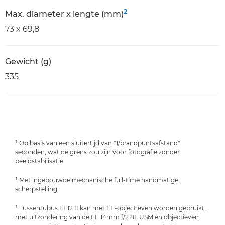
2
Max. diameter x lengte (mm)
73 x 69,8
Gewicht (g)
335
¹ Op basis van een sluitertijd van "1/brandpuntsafstand"
seconden, wat de grens zou zijn voor fotografie zonder
beeldstabilisatie
¹ Met ingebouwde mechanische full-time handmatige
scherpstelling.
¹ Tussentubus EF12 II kan met EF-objectieven worden gebruikt,
met uitzondering van de EF 14mm f/2.8L USM en objectieven