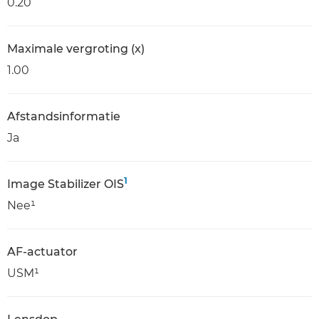
0.20
Maximale vergroting (x)
1.00
Afstandsinformatie
Ja
1
Image Stabilizer OIS
Nee¹
AF-actuator
USM¹