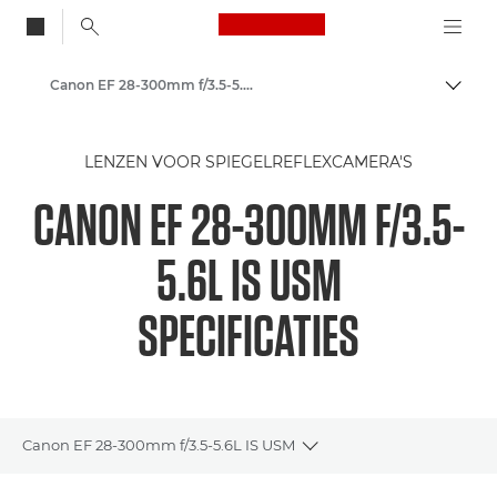
Canon Logo, back to
Canon EF 28-300mm f/3.5-5.6L IS USM - Lenses - Camera & Photo lenses
Brood
Canon
LENZEN VOOR SPIEGELREFLEXCAMERA'S
Canon camera-lenzen
CANON EF 28-300MM F/3.5-
5.6L IS USM
SPECIFICATIES
Canon EF 28-300mm f/3.5-5.6L IS USM
Toggle breadcrumbs