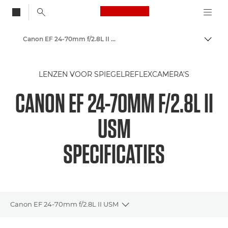
Canon Logo, back to
Canon EF 24-70mm f/2.8L II USM - Lenses - Camera & Photo lenses
Brood
Canon
LENZEN VOOR SPIEGELREFLEXCAMERA'S
Canon camera-lenzen
CANON EF 24-70MM F/2.8L II
USM
SPECIFICATIES
Canon EF 24-70mm f/2.8L II USM
Toggle breadcrumbs