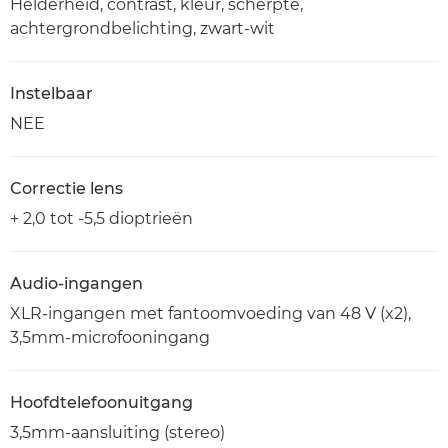
Helderheid, contrast, kleur, scherpte,
achtergrondbelichting, zwart-wit
Instelbaar
NEE
Correctie lens
+ 2,0 tot -5,5 dioptrieën
Audio-ingangen
XLR-ingangen met fantoomvoeding van 48 V (x2),
3,5mm-microfooningang
Hoofdtelefoonuitgang
3,5mm-aansluiting (stereo)