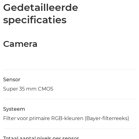
Specificaties
Gedetailleerde
specificaties
Support
Camera
Sensor
Super 35 mm CMOS
Systeem
Filter voor primaire RGB-kleuren (Bayer-filterreeks)
Totaal aantal pixels per sensor