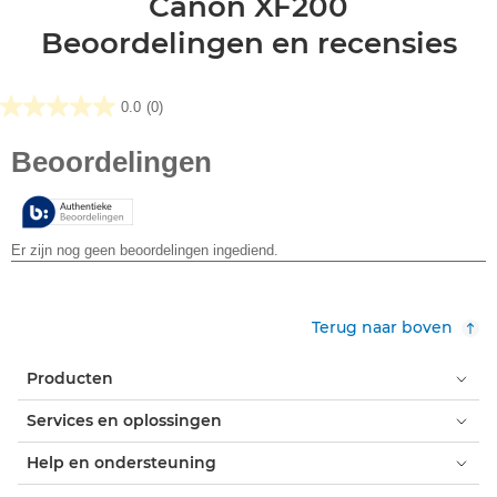
Canon XF200
Beoordelingen en recensies
0.0
(0)
0.0
van
de
5
sterren.
Terug naar boven
Producten
Services en oplossingen
Help en ondersteuning