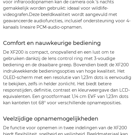
voor infraroodopnamen kan de camera ook 's nachts
gemakkelijk worden gebruikt: ideaal voor wildlife-
videografen.Deze beeldkwaliteit wordt aangevuld met
geavanceerde audiofuncties, inclusief ondersteuning voor 4-
kanaals lineaire PCM-audio-opnamen.
Comfort en nauwkeurige bediening
De XF200 is compact, onopvallend en een lust om te
gebruiken dankzij de lens control ring met 3-voudige
bediening en de draaibare greep. Bovendien biedt de XF200
indrukwekkende bedieningsopties van hoge kwaliteit. Het
OLED-scherm met een resolutie van 1,23m dots is eenvoudig
te bekijken, zelfs in helder zonlicht. Het biedt betere
responstijden, definitie, contrast en kleurweergave dan LCD-
equivalenten. Een grootformaat 1,14 cm EVF van 1,23m dots
kan kantelen tot 68° voor verschillende opnameposities.
Veelzijdige opnamemogelijkheden
De functie voor opnemen in twee indelingen van de XF200
biedt flexibiliteit, snelheid en veiligheid. Beeldmateriaal kan