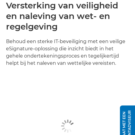
Versterking van veiligheid
en naleving van wet- en
regelgeving
Behoud een sterke IT-beveiliging met een veilige
eSignature-oplossing die inzicht biedt in het
gehele ondertekeningsproces en tegelijkertijd
helpt bij het naleven van wettelijke vereisten.
R
P
R
A
A
T
M
E
T
E
E
N
K
L
A
N
T
A
D
V
I
S
E
U