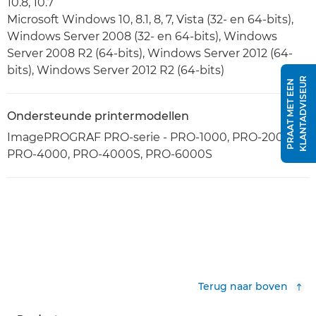
10.8, 10.7
Microsoft Windows 10, 8.1, 8, 7, Vista (32- en 64-bits),
Windows Server 2008 (32- en 64-bits), Windows
Server 2008 R2 (64-bits), Windows Server 2012 (64-
bits), Windows Server 2012 R2 (64-bits)
R
P
R
A
A
T
M
E
T
E
E
N
K
L
A
N
T
A
D
V
I
S
E
U
Ondersteunde printermodellen
ImagePROGRAF PRO-serie - PRO-1000, PRO-2000,
PRO-4000, PRO-4000S, PRO-6000S
Terug naar boven