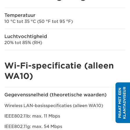
Temperatuur
10 °C tot 35 °C (50 °F tot 95 °F)
Luchtvochtigheid
20% tot 85% (RH)
Wi-Fi-specificatie (alleen
WA10)
R
P
R
A
A
T
M
E
T
E
E
N
K
L
A
N
T
A
D
V
I
S
E
U
Gegevenssnelheid (theoretische waarden)
Wireless LAN-basisspecificaties (alleen WA10)
IEEE802.11b: max. 11 Mbps
IEEE802.11g: max. 54 Mbps