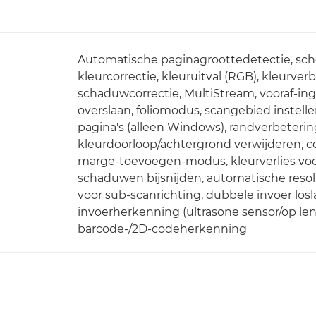
Automatische paginagroottedetectie, sch
kleurcorrectie, kleuruitval (RGB), kleurve
schaduwcorrectie, MultiStream, vooraf-i
overslaan, foliomodus, scangebied instel
pagina's (alleen Windows), randverbeterin
kleurdoorloop/achtergrond verwijderen, con
marge-toevoegen-modus, kleurverlies voo
schaduwen bijsnijden, automatische resolu
voor sub-scanrichting, dubbele invoer lo
invoerherkenning (ultrasone sensor/op le
barcode-/2D-codeherkenning