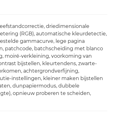
eefstandcorrectie, driedimensionale
rbetering (RGB), automatische kleurdetectie,
ngestelde gammacurve, lege pagina
len, patchcode, batchscheiding met blanco
g, moiré-verkleining, voorkoming van
trast bijstellen, kleurtendens, zwarte-
rkomen, achtergrondverfijning,
tie-instellingen, kleiner maken bijstellen
slaten, dunpapiermodus, dubbele
ngte), opnieuw proberen te scheiden,