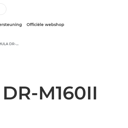
ersteuning
Officiële webshop
Canon imageFORMULA DR-M160II - Document Scanners
DR-M160II