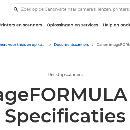
Printers en scanners
Oplossingen en services
Help en ond
Scanners voor thuis en op kantoor
Documentscanners
Desktopscanners
ageFORMULA 
Specificaties