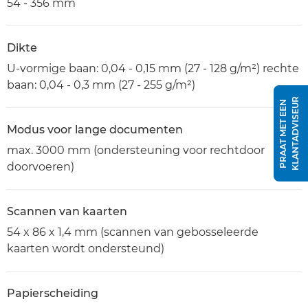
54 - 356 mm
Dikte
U-vormige baan: 0,04 - 0,15 mm (27 - 128 g/m²) rechte
baan: 0,04 - 0,3 mm (27 - 255 g/m²)
R
P
R
A
A
T
M
E
T
E
E
N
K
L
A
N
T
A
D
V
I
S
E
U
Modus voor lange documenten
max. 3000 mm (ondersteuning voor rechtdoor
doorvoeren)
Scannen van kaarten
54 x 86 x 1,4 mm (scannen van gebosseleerde
kaarten wordt ondersteund)
Papierscheiding