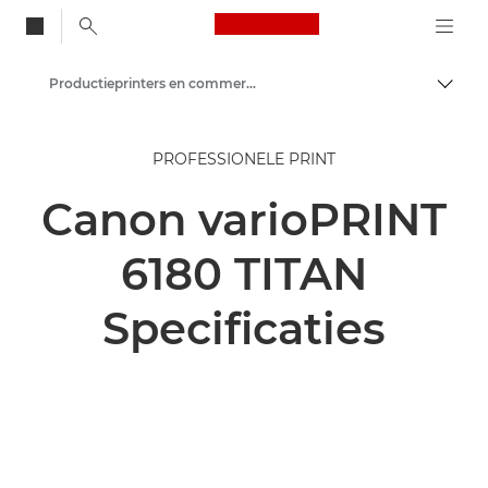
Canon Logo, back to
Productieprinters en commerciële printers
Brood
Canon
PROFESSIONELE PRINT
Oplossingen en services
Canon varioPRINT
Zakelijke producten
6180 TITAN
Specificaties