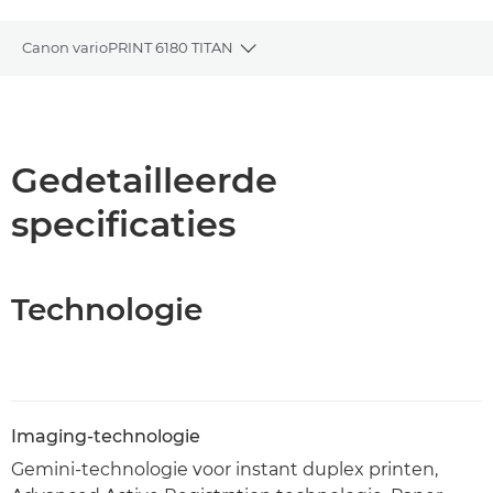
Canon varioPRINT 6180 TITAN
Toggle breadcrumbs
Overzicht
Specificaties
Gedetailleerde
specificaties
PDF downloaden
Technologie
Imaging-technologie
Gemini-technologie voor instant duplex printen,