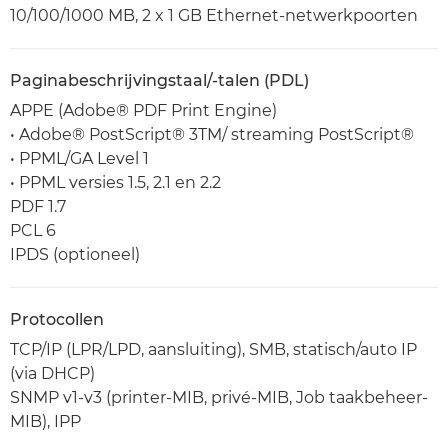
10/100/1000 MB, 2 x 1 GB Ethernet-netwerkpoorten
Paginabeschrijvingstaal/-talen (PDL)
APPE (Adobe® PDF Print Engine)
• Adobe® PostScript® 3TM/ streaming PostScript®
• PPML/GA Level 1
• PPML versies 1.5, 2.1 en 2.2
PDF 1.7
PCL 6
IPDS (optioneel)
Protocollen
TCP/IP (LPR/LPD, aansluiting), SMB, statisch/auto IP
(via DHCP)
SNMP v1-v3 (printer-MIB, privé-MIB, Job taakbeheer-
MIB), IPP