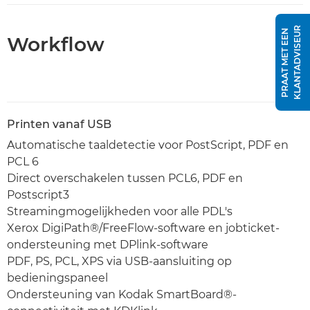
R
P
R
A
A
T
M
E
T
E
E
N
K
L
A
N
T
A
D
V
I
S
E
U
Workflow
Printen vanaf USB
Automatische taaldetectie voor PostScript, PDF en
PCL 6
Direct overschakelen tussen PCL6, PDF en
Postscript3
Streamingmogelijkheden voor alle PDL's
Xerox DigiPath®/FreeFlow-software en jobticket-
ondersteuning met DPlink-software
PDF, PS, PCL, XPS via USB-aansluiting op
bedieningspaneel
Ondersteuning van Kodak SmartBoard®-