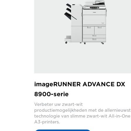
imageRUNNER ADVANCE DX
8900-serie
Verbeter uw zwart-wit
productiemogelijkheden met de allernieuws
technologie van slimme zwart-wit All-in-One
A3-printers.