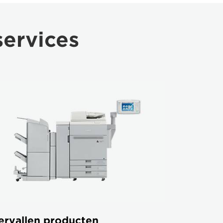
services
ervallen producten