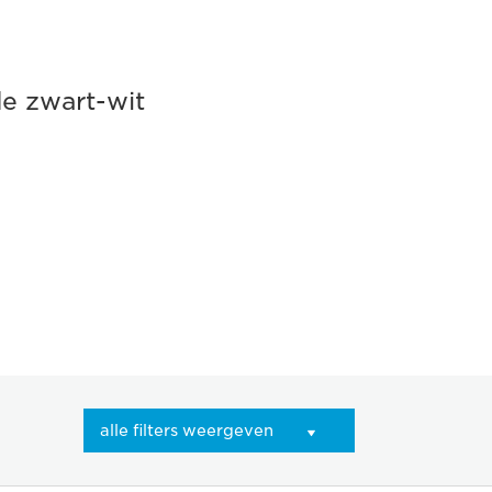
de zwart-wit
alle filters weergeven