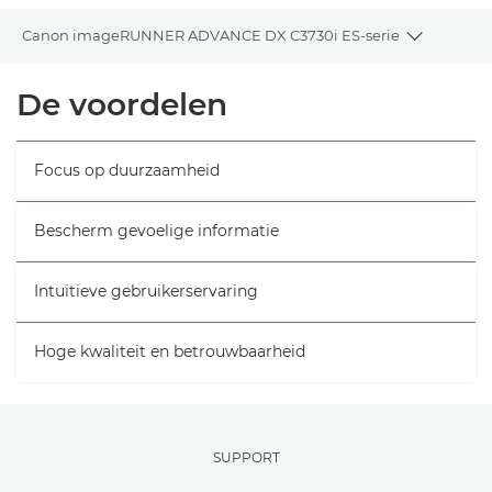
Canon imageRUNNER ADVANCE DX C3730i ES-serie
Toggle b
Overzicht
De voordelen
Specificaties
Focus op duurzaamheid
Bescherm gevoelige informatie
Intuïtieve gebruikerservaring
Hoge kwaliteit en betrouwbaarheid
SUPPORT