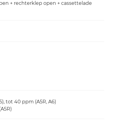
pen + rechterklep open + cassettelade
A5), tot 40 ppm (A5R, A6)
(A5R)