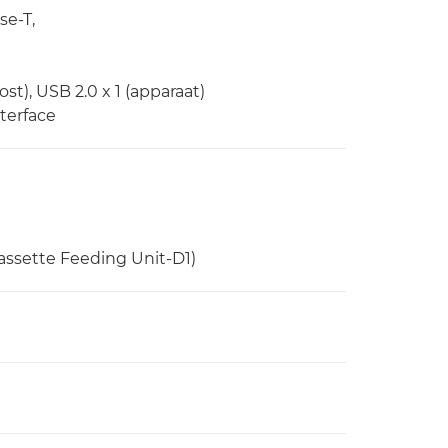
se-T,
ost), USB 2.0 x 1 (apparaat)
nterface
assette Feeding Unit-D1)