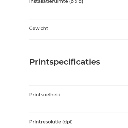
Installatieruimte (b x d)
Gewicht
Printspecificaties
Printsnelheid
Printresolutie (dpi)