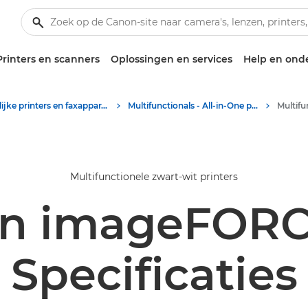
Printers en scanners
Oplossingen en services
Help en ond
Zakelijke printers en faxapparaten
Multifunctionals - All-in-One printers
Multifunctionele zwart-wit printers
n imageFORC
Specificaties