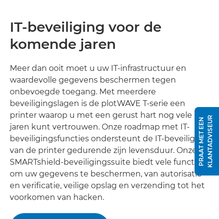
IT-beveiliging voor de
komende jaren
Meer dan ooit moet u uw IT-infrastructuur en
waardevolle gegevens beschermen tegen
onbevoegde toegang. Met meerdere
beveiligingslagen is de plotWAVE T-serie een
printer waarop u met een gerust hart nog vele
R
P
R
A
A
T
M
E
T
E
E
N
K
L
A
N
T
A
D
V
I
S
E
U
jaren kunt vertrouwen. Onze roadmap met IT-
beveiligingsfuncties ondersteunt de IT-beveiliging
van de printer gedurende zijn levensduur. Onze
SMARTshield-beveiligingssuite biedt vele functies
om uw gegevens te beschermen, van autorisatie
en verificatie, veilige opslag en verzending tot het
voorkomen van hacken.