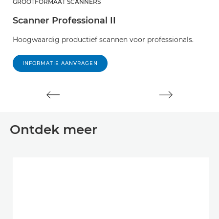
GROOTFORMAAT SCANNERS
G
Scanner Professional II
S
Hoogwaardig productief scannen voor professionals.
G
st
INFORMATIE AANVRAGEN
Ontdek meer