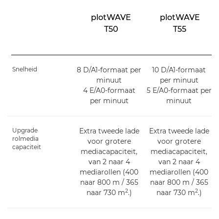
plotWAVE
plotWAVE
T50
T55
Snelheid
8 D/A1-formaat per
10 D/A1-formaat
minuut
per minuut
4 E/A0-formaat
5 E/A0-formaat per
per minuut
minuut
Upgrade
Extra tweede lade
Extra tweede lade
rolmedia
voor grotere
voor grotere
capaciteit
mediacapaciteit,
mediacapaciteit,
van 2 naar 4
van 2 naar 4
mediarollen (400
mediarollen (400
naar 800 m / 365
naar 800 m / 365
2
2
naar 730 m
.)
naar 730 m
.)