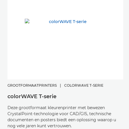
GROOTFORMAATPRINTERS
|
COLORWAVE T-SERIE
G
colorWAVE T-serie
p
Deze grootformaat kleurenprinter met bewezen
D
CrystalPoint-technologie voor CAD/GIS, technische
v
documenten en posters biedt een oplossing waarop u
o
nog vele jaren kunt vertrouwen.
Di