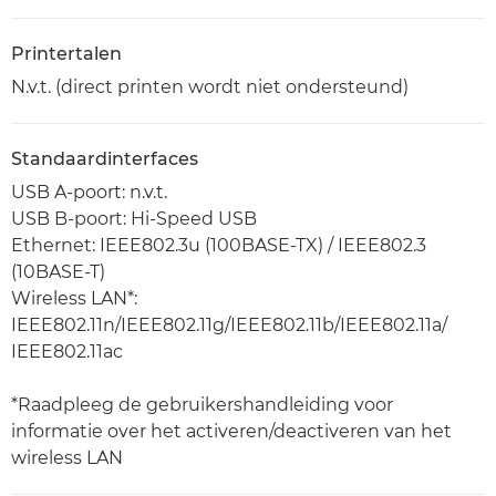
Printertalen
N.v.t. (direct printen wordt niet ondersteund)
Standaardinterfaces
USB A-poort: n.v.t.
USB B-poort: Hi-Speed USB
Ethernet: IEEE802.3u (100BASE-TX) / IEEE802.3
(10BASE-T)
Wireless LAN*:
IEEE802.11n/IEEE802.11g/IEEE802.11b/IEEE802.11a/
IEEE802.11ac
*Raadpleeg de gebruikershandleiding voor
informatie over het activeren/deactiveren van het
wireless LAN