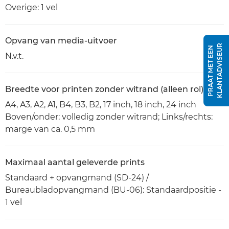
Overige: 1 vel
Opvang van media-uitvoer
R
P
R
A
A
T
M
E
T
E
E
N
K
L
A
N
T
A
D
V
I
S
E
U
N.v.t.
Breedte voor printen zonder witrand (alleen rol)
A4, A3, A2, A1, B4, B3, B2, 17 inch, 18 inch, 24 inch
Boven/onder: volledig zonder witrand; Links/rechts:
marge van ca. 0,5 mm
Maximaal aantal geleverde prints
Standaard + opvangmand (SD-24) /
Bureaubladopvangmand (BU-06): Standaardpositie -
1 vel