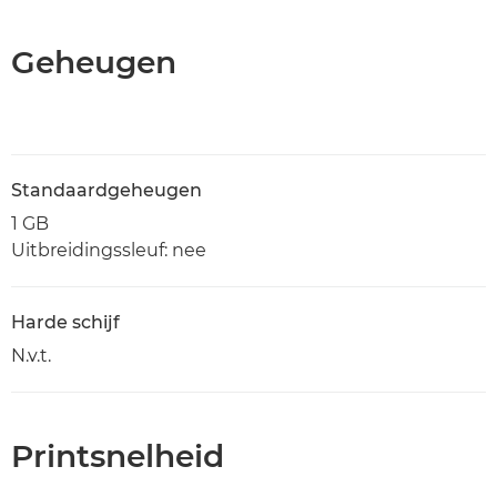
Geheugen
Standaardgeheugen
1 GB
Uitbreidingssleuf: nee
Harde schijf
N.v.t.
Printsnelheid