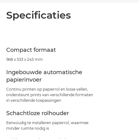
Overzicht
Specificaties
Specificaties
Support
Compact formaat
968 x 533 x 245 mm
Ingebouwde automatische
papierinvoer
Continu printen op papierrol en losse vellen,
ondersteunt prints van verschillende formaten
in verschillende toepassingen
Schachtloze rolhouder
Eenvoudig te installeren papierrol, waarmee
minder ruimte nodig is