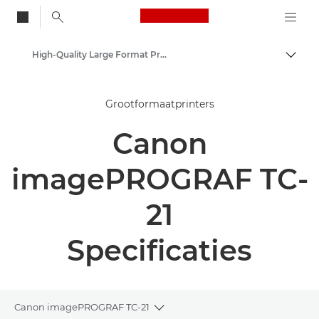
Canon Logo, back to
High-Quality Large Format Printers for CAD/GIS and Stunning Graphics
Brood
Canon
Grootformaatprinters
Oplossingen en services
Canon
Zakelijke producten
imagePROGRAF TC-
21
Specificaties
Canon imagePROGRAF TC-21
Toggle breadcrumbs