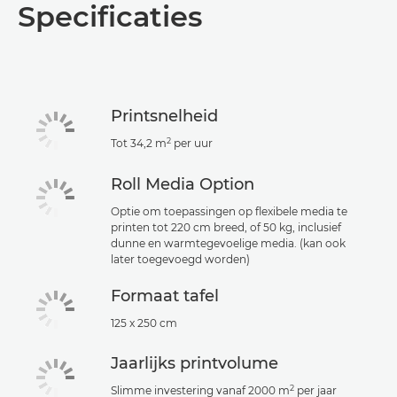
Specificaties
Specificaties
Support
Printsnelheid
PDF downloaden
2
Tot 34,2 m
per uur
Roll Media Option
Optie om toepassingen op flexibele media te
printen tot 220 cm breed, of 50 kg, inclusief
dunne en warmtegevoelige media. (kan ook
later toegevoegd worden)
Formaat tafel
125 x 250 cm
Jaarlijks printvolume
2
Slimme investering vanaf 2000 m
per jaar