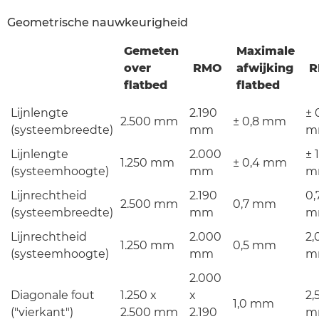
Geometrische nauwkeurigheid
Gemeten
Maximale
over
RMO
afwijking
R
flatbed
flatbed
Lijnlengte
2.190
± 
2.500 mm
± 0,8 mm
(systeembreedte)
mm
m
Lijnlengte
2.000
± 1
1.250 mm
± 0,4 mm
(systeemhoogte)
mm
m
Lijnrechtheid
2.190
0,
2.500 mm
0,7 mm
(systeembreedte)
mm
m
Lijnrechtheid
2.000
2,
1.250 mm
0,5 mm
(systeemhoogte)
mm
m
2.000
Diagonale fout
1.250 x
x
2,
1,0 mm
("vierkant")
2.500 mm
2.190
m