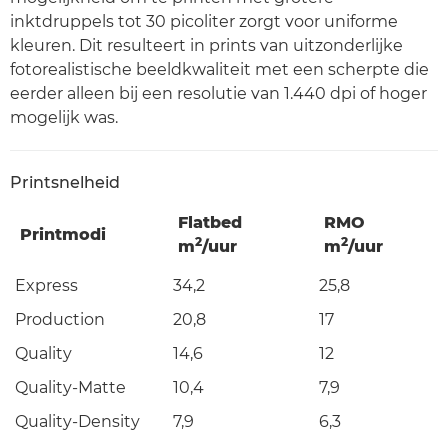
inktdruppels tot 30 picoliter zorgt voor uniforme
kleuren. Dit resulteert in prints van uitzonderlijke
fotorealistische beeldkwaliteit met een scherpte die
eerder alleen bij een resolutie van 1.440 dpi of hoger
mogelijk was.
Printsnelheid
Flatbed
RMO
Printmodi
2
2
m
/uur
m
/uur
Express
34,2
25,8
Production
20,8
17
Quality
14,6
12
Quality-Matte
10,4
7,9
Quality-Density
7,9
6,3