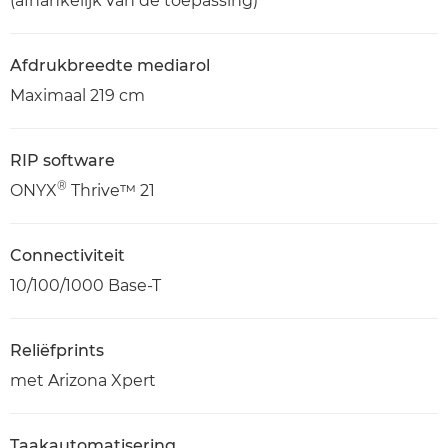
(afhankelijk van de toepassing)
Afdrukbreedte mediarol
Maximaal 219 cm
RIP software
®
ONYX
Thrive™ 21
Connectiviteit
10/100/1000 Base-T
Reliëfprints
met Arizona Xpert
Taakautomatisering