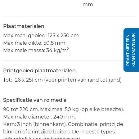
mm
Plaatmaterialen
Maximaal gebied: 125 x 250 cm
R
P
R
A
A
T
M
E
T
E
E
N
K
L
A
N
T
A
D
V
I
S
E
U
Maximale dikte: 50,8 mm
2
Maximale massa: 34 kg/m
Printgebied plaatmaterialen
Tot: 126 x 251 cm (voor printen van rand tot rand)
Specificatie van rolmedia
90 tot 220 cm. Maximaal 50 kg (op elke breedte).
Maximale diameter: 240 mm.
Kern: 3 inch (binnenkant). Combinatie: printzijde
binnen of printzijde buiten. De meeste types