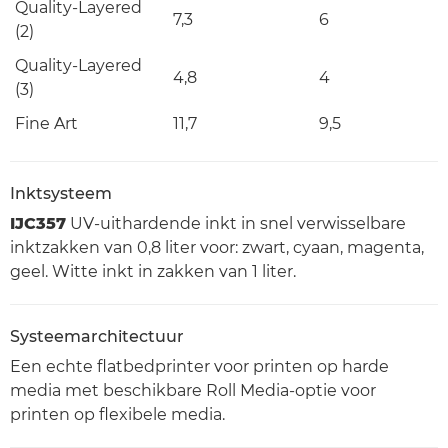
Quality-Layered
7,3
6
(2)
Quality-Layered
4,8
4
(3)
Fine Art
11,7
9,5
Inktsysteem
IJC357
UV-uithardende inkt in snel verwisselbare
inktzakken van 0,8 liter voor: zwart, cyaan, magenta,
geel. Witte inkt in zakken van 1 liter.
Systeemarchitectuur
Een echte flatbedprinter voor printen op harde
media met beschikbare Roll Media-optie voor
printen op flexibele media.