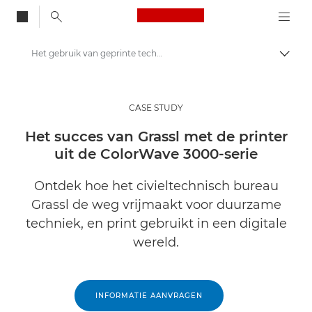
Canon Logo, back to
Het gebruik van geprinte technische documenten in een digitale wereld
Brood
Canon
Oplossingen en services
CASE STUDY
Inzichten
Het succes van Grassl met de printer
uit de ColorWave 3000-serie
Zakelijke Case Studies
Ontdek hoe het civieltechnisch bureau
Grassl de weg vrijmaakt voor duurzame
techniek, en print gebruikt in een digitale
wereld.
INFORMATIE AANVRAGEN