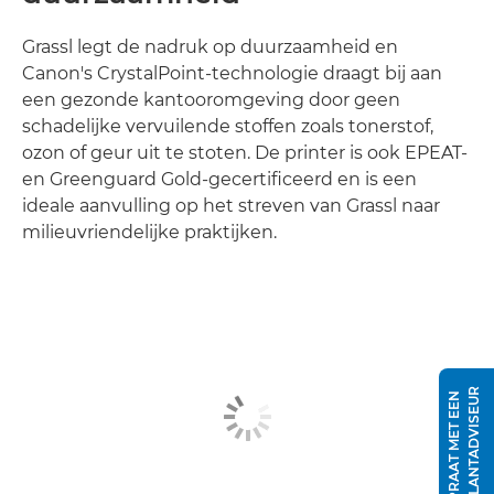
Grassl legt de nadruk op duurzaamheid en
Canon's CrystalPoint-technologie draagt bij aan
een gezonde kantooromgeving door geen
schadelijke vervuilende stoffen zoals tonerstof,
ozon of geur uit te stoten. De printer is ook EPEAT-
en Greenguard Gold-gecertificeerd en is een
ideale aanvulling op het streven van Grassl naar
milieuvriendelijke praktijken.
R
P
R
A
A
T
M
E
T
E
E
N
K
L
A
N
T
A
D
V
I
S
E
U