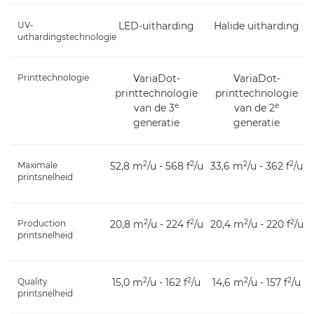
UV-
LED-uitharding
Halide uitharding
uithardingstechnologie
Printtechnologie
VariaDot-
VariaDot-
printtechnologie
printtechnologie
e
e
van de 3
van de 2
generatie
generatie
2
2
2
2
Maximale
52,8 m
/u - 568 f
/u
33,6 m
/u - 362 f
/u
printsnelheid
2
2
2
2
Production
20,8 m
/u - 224 f
/u
20,4 m
/u - 220 f
/u
printsnelheid
2
2
2
2
Quality
15,0 m
/u - 162 f
/u
14,6 m
/u - 157 f
/u
printsnelheid