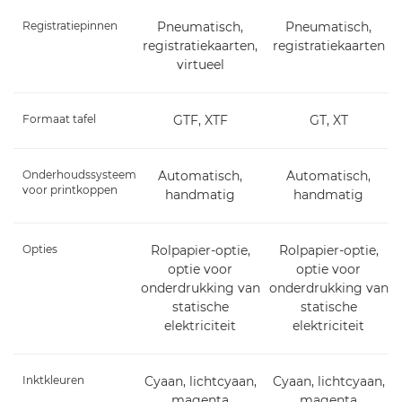
Registratiepinnen
Pneumatisch,
Pneumatisch,
registratiekaarten,
registratiekaarten
virtueel
Formaat tafel
GTF, XTF
GT, XT
Onderhoudssysteem
Automatisch,
Automatisch,
voor printkoppen
handmatig
handmatig
Opties
Rolpapier-optie,
Rolpapier-optie,
optie voor
optie voor
onderdrukking van
onderdrukking van
statische
statische
elektriciteit
elektriciteit
Inktkleuren
Cyaan, lichtcyaan,
Cyaan, lichtcyaan,
magenta
magenta