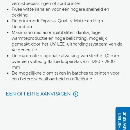
vernistoepassingen of spotprinten
Twee witte kanalen voor een hogere snelheid en
dekking
De printmodi Express, Quality-Matte en High-
Definition
Maximale mediacompatibiliteit dankzij lage
warmteproductie en hoge belichting, mogelijk
gemaakt door het UV-LED-uithardingssysteem van de
4e generatie
De maximale diagonale afwijking van slechts 1,0 mm
over een volledig flatbedoppervlak van 1250 × 2500
mm
De mogelijkheid om taken in batches te printen voor
een betere schaalbaarheid en efficiëntie
EEN OFFERTE AANVRAGEN

R
P
R
A
A
T
M
E
T
E
E
N
K
L
A
N
T
A
D
V
I
S
E
U