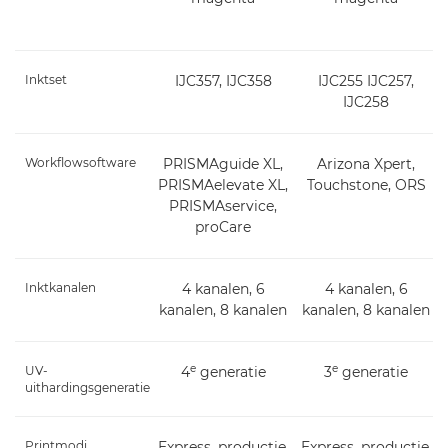
Inktset
IJC357, IJC358
IJC255 IJC257,
IJC258
Workflowsoftware
PRISMAguide XL,
Arizona Xpert,
PRISMAelevate XL,
Touchstone, ORS
PRISMAservice,
proCare
Inktkanalen
4 kanalen, 6
4 kanalen, 6
kanalen, 8 kanalen
kanalen, 8 kanalen
e
e
UV-
4
generatie
3
generatie
uithardingsgeneratie
Printmodi
Express, productie,
Express, productie,