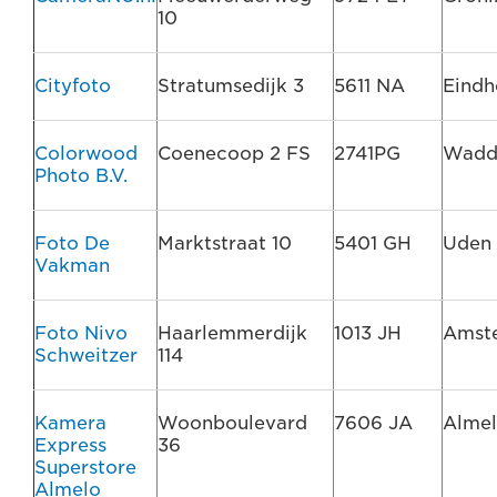
10
Cityfoto
Stratumsedijk 3
5611 NA
Eindh
Colorwood
Coenecoop 2 FS
2741PG
Wadd
Photo B.V.
Foto De
Marktstraat 10
5401 GH
Uden
Vakman
Foto Nivo
Haarlemmerdijk
1013 JH
Amst
Schweitzer
114
Kamera
Woonboulevard
7606 JA
Alme
Express
36
Superstore
Almelo