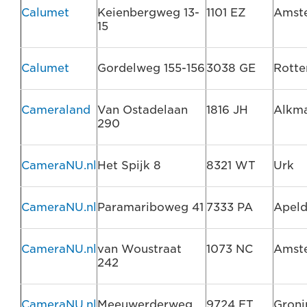
Calumet
Keienbergweg 13-
1101 EZ
Amst
15
Calumet
Gordelweg 155-156
3038 GE
Rott
Cameraland
Van Ostadelaan
1816 JH
Alkm
290
CameraNU.nl
Het Spijk 8
8321 WT
Urk
CameraNU.nl
Paramariboweg 41
7333 PA
Apel
CameraNU.nl
van Woustraat
1073 NC
Amst
242
CameraNU.nl
Meeuwerderweg
9724 ET
Groni