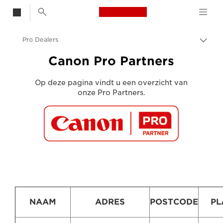
Canon Logo, back t
Pro Dealers
Broo
in-/u
Canon
Canon Pro Partners
Verkooppunten
Op deze pagina vindt u een overzicht van
onze Pro Partners.
NAAM
ADRES
POSTCODE
PL