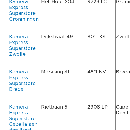
Kamera
Het Hout 204
9723 LC
Groni
Express
Superstore
Groniningen
Kamera
Dijkstraat 49
8011 XS
Zwoll
Express
Superstore
Zwolle
Kamera
Marksingel1
4811 NV
Bred
Express
Superstore
Breda
Kamera
Rietbaan 5
2908 LP
Capel
Express
Den Ij
Superstore
Capelle aan