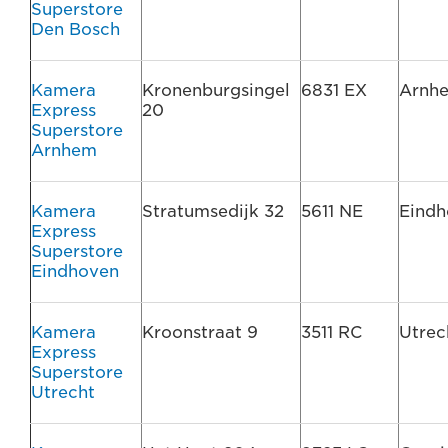
Superstore
Den Bosch
Kamera
Kronenburgsingel
6831 EX
Arnh
Express
20
Superstore
Arnhem
Kamera
Stratumsedijk 32
5611 NE
Eindh
Express
Superstore
Eindhoven
Kamera
Kroonstraat 9
3511 RC
Utrec
Express
Superstore
Utrecht