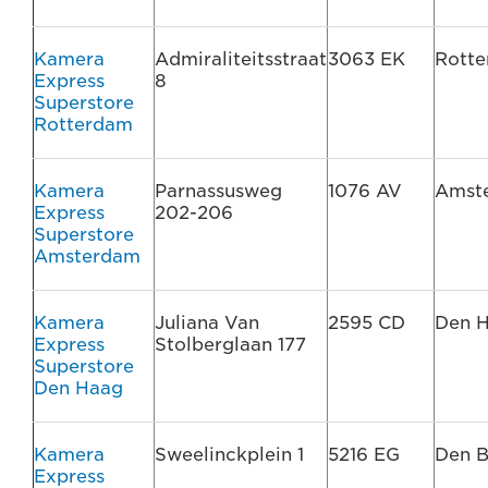
Kamera
Admiraliteitsstraat
3063 EK
Rott
Express
8
Superstore
Rotterdam
Kamera
Parnassusweg
1076 AV
Amst
Express
202-206
Superstore
Amsterdam
Kamera
Juliana Van
2595 CD
Den 
Express
Stolberglaan 177
Superstore
Den Haag
Kamera
Sweelinckplein 1
5216 EG
Den 
Express