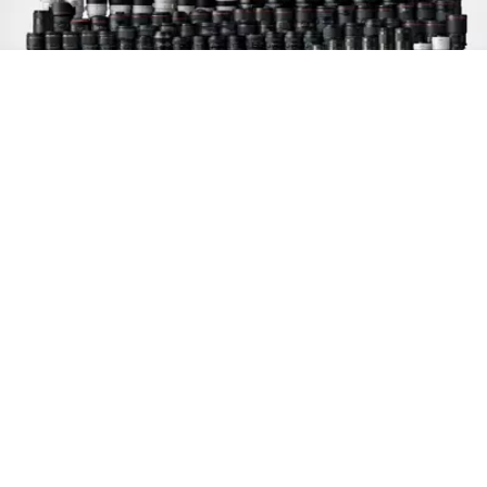
Optie voor PL-
lensvatting
Er is een optionele PL-vatting beschikbaar zodat er
meer soorten lenzen kunnen worden gebruikt.