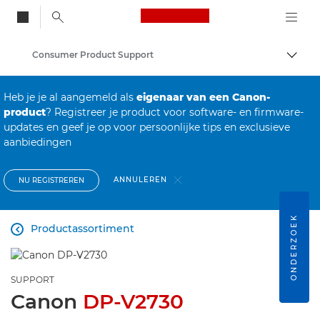
Canon Logo, back to
Consumer Product Support
Brood
Canon
Heb je je al aangemeld als
eigenaar van een Canon-
product
? Registreer je product voor software- en firmware-
updates en geef je op voor persoonlijke tips en exclusieve
aanbiedingen
ANNULEREN
NU REGISTREREN
ONDERZOEK
Productassortiment

SUPPORT
Canon
DP-V2730