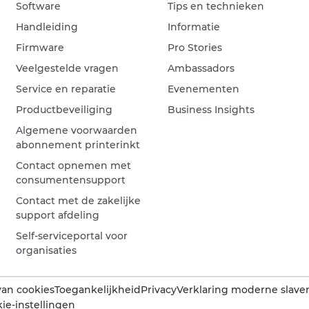
Software
Tips en technieken
Handleiding
Informatie
Firmware
Pro Stories
Veelgestelde vragen
Ambassadors
Service en reparatie
Evenementen
Productbeveiliging
Business Insights
Algemene voorwaarden
abonnement printerinkt
Contact opnemen met
consumentensupport
Contact met de zakelijke
support afdeling
Self-serviceportal voor
organisaties
van cookies
Toegankelijkheid
Privacy
Verklaring moderne slaver
ie-instellingen