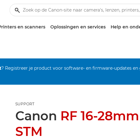
Printers en scanners
Oplossingen en services
Help en ond
t
? Registreer je product voor software- en firmware-updates en
SUPPORT
Canon
RF 16-28mm 
STM