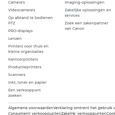
Camera's
Imaging-oplossingen
Videocamera's
Zakelijke oplossingen en
services
Op afstand te bedienen
PTZ
Zoek een zakenpartner
van Canon
PRO-displays
Lenzen
Printers voor thuis en
kleine organisaties
Kantoorprinters
Productieprinters
Scanners
Inkt, toner en papier
Een verkooppunt
zoeken
Algemene voorwaarden
Verklaring omtrent het gebruik 
Consument: verkooppunten
Zakelijk: verkooppunten
Cook