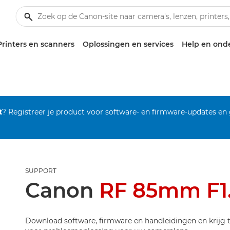
Printers en scanners
Oplossingen en services
Help en ond
t
? Registreer je product voor software- en firmware-updates en
SUPPORT
Canon
RF 85mm F1
Download software, firmware en handleidingen en krijg