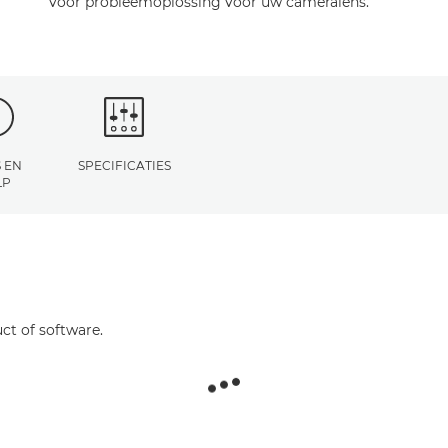
voor probleemoplossing voor uw cameralens.
 EN
SPECIFICATIES
LP
ct of software.