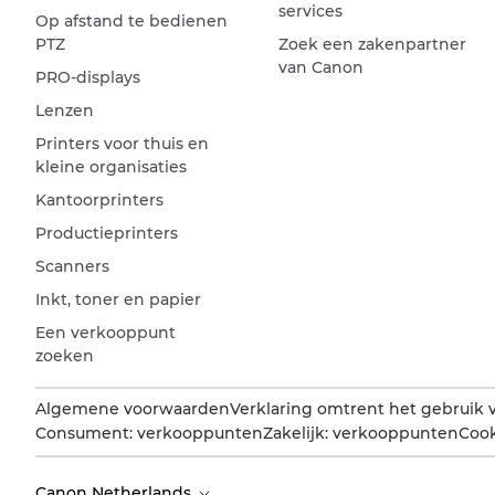
services
Op afstand te bedienen
PTZ
Zoek een zakenpartner
van Canon
PRO-displays
Lenzen
Printers voor thuis en
kleine organisaties
Kantoorprinters
Productieprinters
Scanners
Inkt, toner en papier
Een verkooppunt
zoeken
Algemene voorwaarden
Verklaring omtrent het gebruik 
Consument: verkooppunten
Zakelijk: verkooppunten
Cook
Canon Netherlands