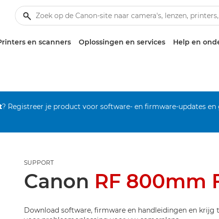
Printers en scanners
Oplossingen en services
Help en ond
t
? Registreer je product voor software- en firmware-updates en
SUPPORT
Canon
RF 800mm F
Download software, firmware en handleidingen en krijg