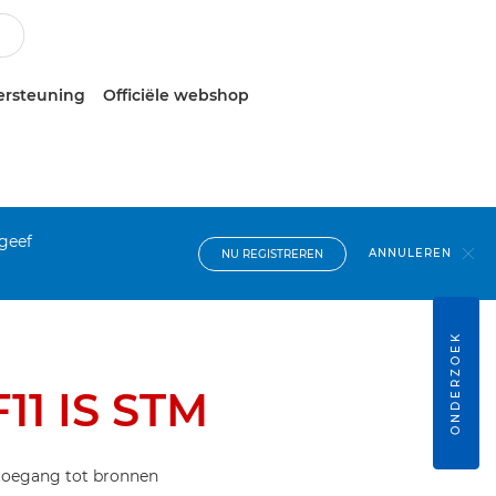
ersteuning
Officiële webshop
 geef
ANNULEREN
NU REGISTREREN
ONDERZOEK
11 IS STM
 toegang tot bronnen