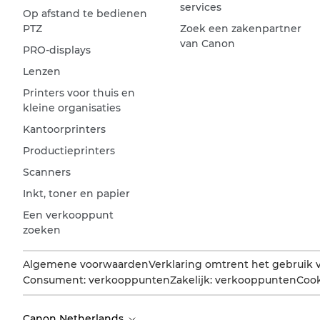
services
Op afstand te bedienen
PTZ
Zoek een zakenpartner
van Canon
PRO-displays
Lenzen
Printers voor thuis en
kleine organisaties
Kantoorprinters
Productieprinters
Scanners
Inkt, toner en papier
Een verkooppunt
zoeken
Algemene voorwaarden
Verklaring omtrent het gebruik 
Consument: verkooppunten
Zakelijk: verkooppunten
Cook
Canon Netherlands