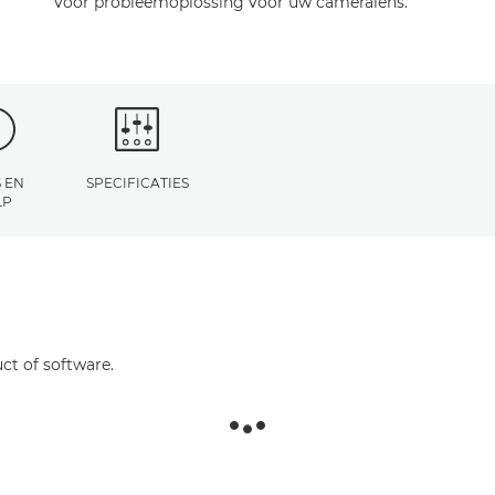
voor probleemoplossing voor uw cameralens.
 EN
SPECIFICATIES
LP
ct of software.