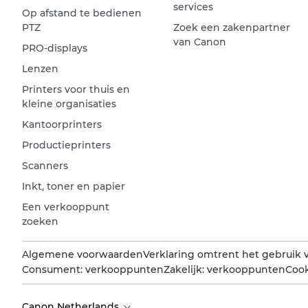
services
Op afstand te bedienen
PTZ
Zoek een zakenpartner
van Canon
PRO-displays
Lenzen
Printers voor thuis en
kleine organisaties
Kantoorprinters
Productieprinters
Scanners
Inkt, toner en papier
Een verkooppunt
zoeken
Algemene voorwaarden
Verklaring omtrent het gebruik 
Consument: verkooppunten
Zakelijk: verkooppunten
Cook
Canon Netherlands