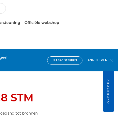
ersteuning
Officiële webshop
 geef
ANNULEREN
NU REGISTREREN
ONDERZOEK
.8 STM
 toegang tot bronnen