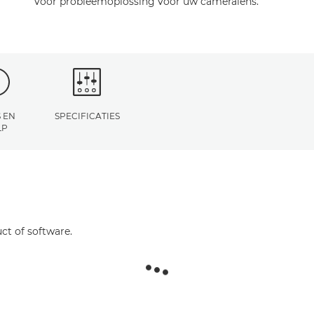
voor probleemoplossing voor uw cameralens.
 EN
SPECIFICATIES
LP
ct of software.