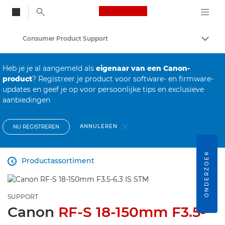
Canon Logo, back to
Consumer Product Support
Brood
Canon
Heb je je al aangemeld als
eigenaar van een Canon-
product
? Registreer je product voor software- en firmware-
updates en geef je op voor persoonlijke tips en exclusieve
aanbiedingen
ANNULEREN
NU REGISTREREN
ONDERZOEK
Productassortiment

SUPPORT
Canon
RF-S 18-150mm F3.5-