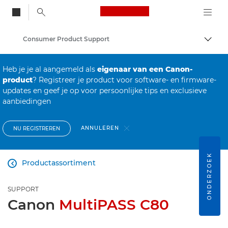
Canon Logo, back to
Consumer Product Support
Brood
Canon
Heb je je al aangemeld als
eigenaar van een Canon-
product
? Registreer je product voor software- en firmware-
updates en geef je op voor persoonlijke tips en exclusieve
aanbiedingen
ANNULEREN
NU REGISTREREN
ONDERZOEK
Productassortiment

SUPPORT
Canon
MultiPASS C80