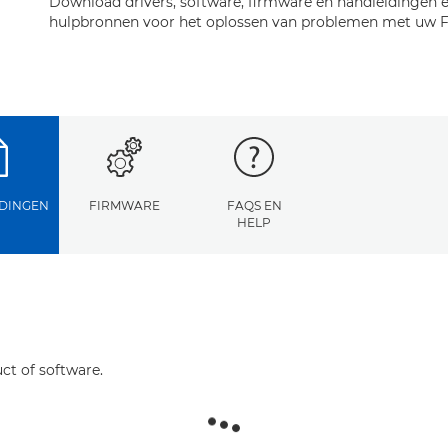
Download drivers, software, firmware en handleidingen e
hulpbronnen voor het oplossen van problemen met uw F
DINGEN
FIRMWARE
FAQS EN
HELP
ct of software.