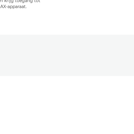
n krijg toegang tot
AX-apparaat.