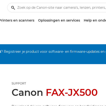
Printers en scanners
Oplossingen en services
Help en ond
t
? Registreer je product voor software- en firmware-updates en
SUPPORT
Canon
FAX-JX500