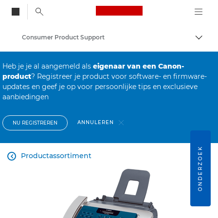
Canon Logo, back to
Consumer Product Support
Brood
Canon
Heb je je al aangemeld als
eigenaar van een Canon-
product
? Registreer je product voor software- en firmware-
updates en geef je op voor persoonlijke tips en exclusieve
aanbiedingen
ANNULEREN
NU REGISTREREN
ONDERZOEK
Productassortiment
