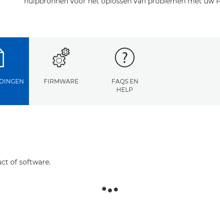
hulpbronnen voor het oplossen van problemen met uw F
DINGEN
FIRMWARE
FAQS EN
HELP
ct of software.