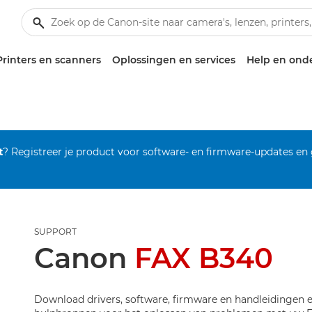
Printers en scanners
Oplossingen en services
Help en ond
t
? Registreer je product voor software- en firmware-updates en
SUPPORT
Canon
FAX B340
Download drivers, software, firmware en handleidingen e