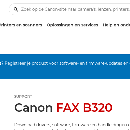
Printers en scanners
Oplossingen en services
Help en ond
t
? Registreer je product voor software- en firmware-updates en
SUPPORT
Canon
FAX B320
Download drivers, software, firmware en handleidingen e