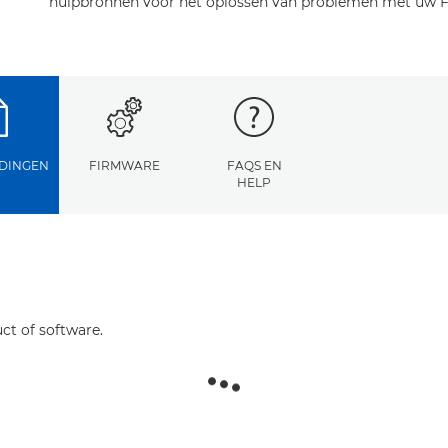
hulpbronnen voor het oplossen van problemen met uw F
DINGEN
FIRMWARE
FAQS EN
HELP
ct of software.