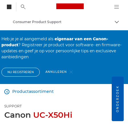
Canon Logo, back to
Consumer Product Support
Brood
Canon
Heb je je al aangemeld als
eigenaar van een Canon-
product
? Registreer je product voor software- en firmware-
updates en geef je op voor persoonlijke tips en exclusieve
aanbiedingen
ANNULEREN
NU REGISTREREN
ONDERZOEK
Productassortiment

SUPPORT
Canon
UC-X50Hi