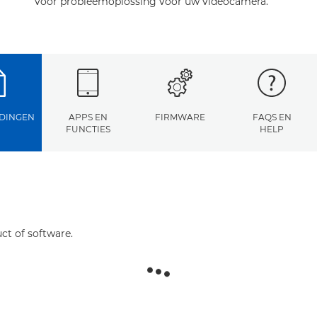
voor probleemoplossing voor uw videocamera.
DINGEN
APPS EN
FIRMWARE
FAQS EN
FUNCTIES
HELP
ct of software.