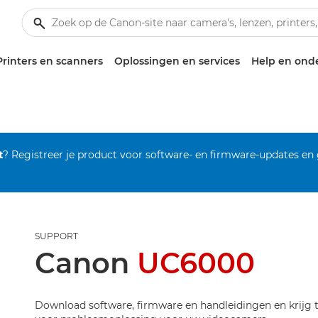
Printers en scanners
Oplossingen en services
Help en ond
t
? Registreer je product voor software- en firmware-updates en
SUPPORT
Canon
UC6000
Download software, firmware en handleidingen en krijg