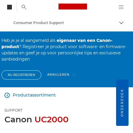
Canon Logo, back to
Consumer Product Support
Brood
Canon
Heb je je al aangemeld als
eigenaar van een Canon-
product
? Registreer je product voor software- en firmware-
updates en geef je op voor persoonlijke tips en exclusieve
aanbiedingen
ANNULEREN
NU REGISTREREN
ONDERZOEK
Productassortiment

SUPPORT
Canon
UC2000