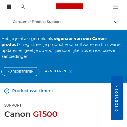
Canon Logo, back to
Consumer Product Support
Brood
Canon
Heb je je al aangemeld als
eigenaar van een Canon-
product
? Registreer je product voor software- en firmware-
updates en geef je op voor persoonlijke tips en exclusieve
aanbiedingen
ANNULEREN
NU REGISTREREN
ONDERZOEK
Productassortiment

SUPPORT
Canon
G1500